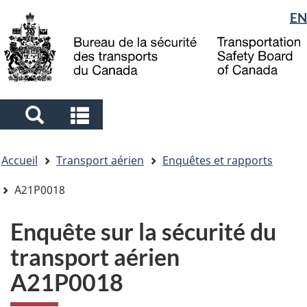
Sélection
EN
Skip
Skip
Passer
to
to
à
de
main
"About
la
la
content
government"
version
langue
HTML
simplifiée
Search
Search
and
and
Vous
menus
menus
Accueil
Transport aérien
Enquêtes et rapports
êtes
ici
A21P0018
Enquête sur la sécurité du
transport aérien
A21P0018