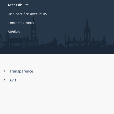
site
Accessibilité
Une carrière avec le BST
Contactez-nous
Médias
About
Brand
Transparence
this
Avis
site