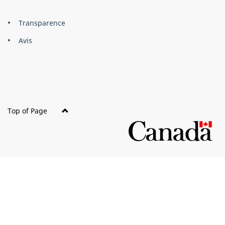
About
Brand
Transparence
this
Avis
site
Top of Page