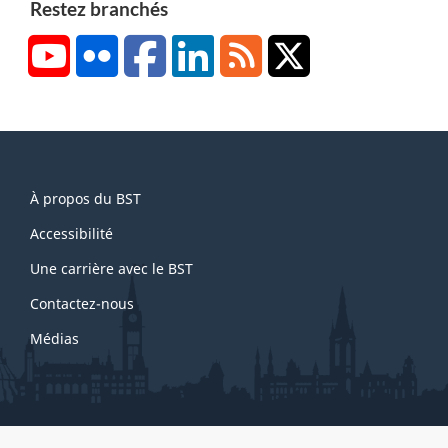
Restez branchés
YouTube
Flickr
Facebook
LinkedIn
RSS
X/Twitter
About
À propos du BST
this
site
Accessibilité
Une carrière avec le BST
Contactez-nous
Médias