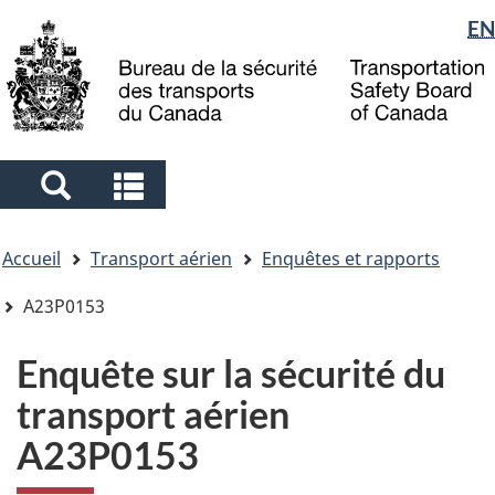
Sélection
EN
Skip
Skip
Passer
to
to
à
de
main
"About
la
la
content
government"
version
langue
HTML
simplifiée
Search
Search
and
and
Vous
menus
menus
Accueil
Transport aérien
Enquêtes et rapports
êtes
ici
A23P0153
Enquête sur la sécurité du
transport aérien
A23P0153