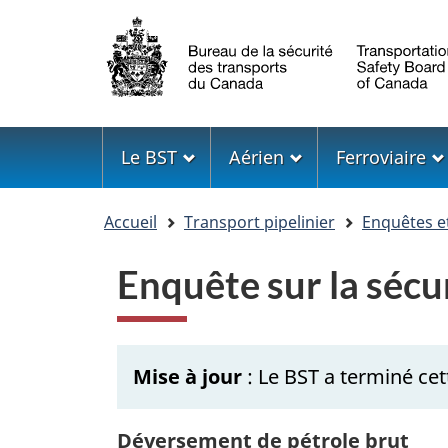
Sélection
de
la
langue
Menu
Le BST
Aérien
Ferroviaire
Vous
Accueil
Transport pipelinier
Enquêtes e
êtes
ici
Enquête sur la sécu
Mise à jour
: Le BST a terminé cett
Déversement de pétrole brut