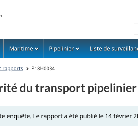
Skip
Skip
Passer
to
to
à
main
"About
la
R
content
government"
version
HTML
simplifiée
Maritime
Pipelinier
Liste de surveillan
t rapports
P18H0034
rité du transport pipelini
e enquête. Le rapport a été publié le 14 février 2