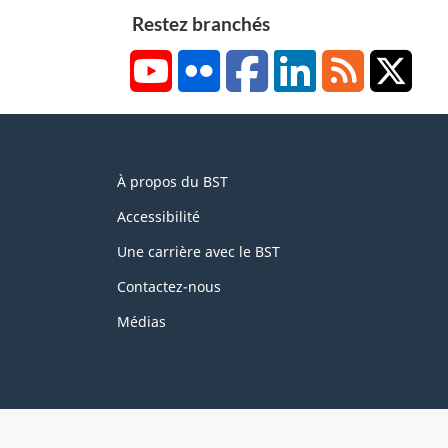
Restez branchés
YouTube
Flickr
Facebook
LinkedIn
RSS
X/Tw
About
À propos du BST
this
site
Accessibilité
Une carrière avec le BST
Contactez-nous
Médias