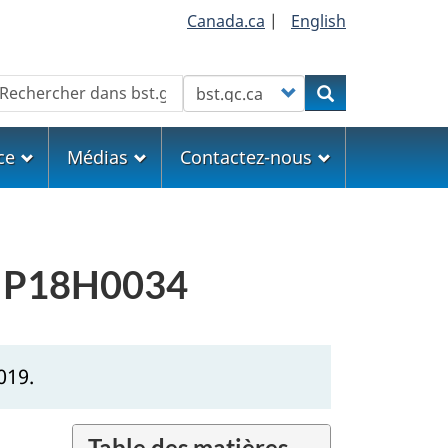
Canada.ca
|
English
echercher
Customize your search
Rechercher
ce
Médias
Contactez-nous
er P18H0034
019.
Table des matières