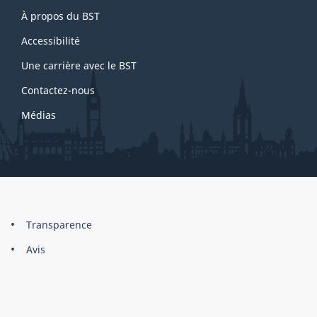
About
À propos du BST
this
site
Accessibilité
Une carrière avec le BST
Contactez-nous
Médias
About
Brand
Transparence
this
Avis
site