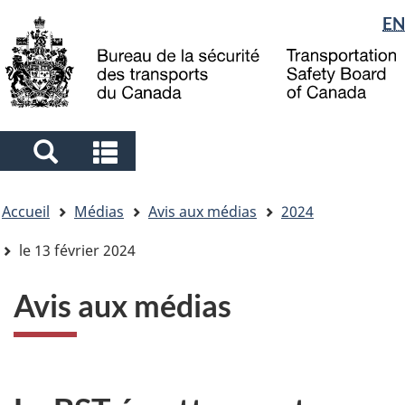
Sélection
EN
Skip
Skip
Passer
to
to
à
de
main
"About
la
la
content
government"
version
langue
HTML
simplifiée
Search
Search
and
and
Vous
menus
menus
Accueil
Médias
Avis aux médias
2024
êtes
ici
le 13 février 2024
Avis aux médias