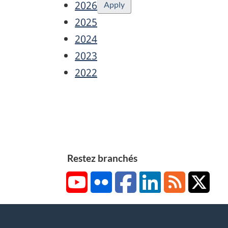
2026
Apply
2025
2024
2023
2022
Restez branchés
YouTube
Flickr
Facebook
LinkedIn
RSS
X/Tw
About