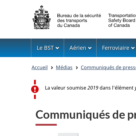
Sélection
de
la
langue
Menu
Le BST
Aérien
Ferroviaire
Vous
Accueil
Médias
Communiqués de press
êtes
ici
Message d'erreur
La valeur soumise
2019
dans l'élément
Communiqués de pres