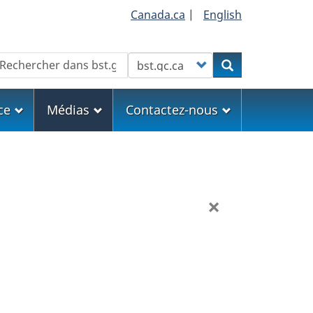
Canada.ca
|
English
echercher
Customize your search
Rechercher
ce
Médias
Contactez-nous
×