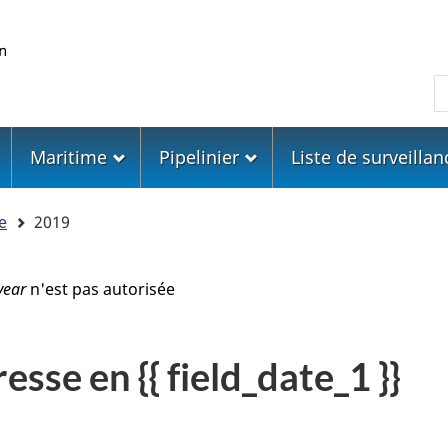
Skip
Skip
Passer
to
to
à
main
"About
la
R
content
government"
version
HTML
simplifiée
Maritime
Pipelinier
Liste de surveillan
e
2019
year
n'est pas autorisée
se en {{ field_date_1 }}