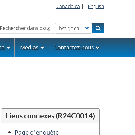
Canada.ca
|
English
echercher
Customize your search
Rechercher
ce
Médias
Contactez-nous
Liens connexes (R24C0014)
Page d'enquête