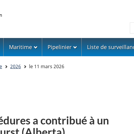
Skip
Skip
Passer
to
to
à
main
"About
la
R
content
government"
version
HTML
simplifiée
Maritime
Pipelinier
Liste de surveillan
e
2026
le 11 mars 2026
édures a contribué à un
urst (Alberta)