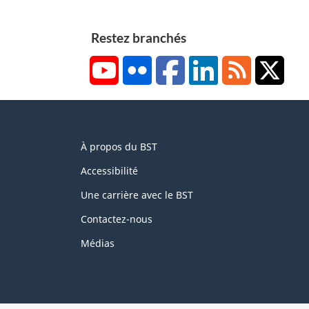
Restez branchés
YouTube
Flickr
Facebook
LinkedIn
RSS
X/Tw
About
À propos du BST
this
site
Accessibilité
Une carrière avec le BST
Contactez-nous
Médias