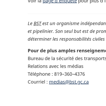
Voir la
page d’enquête
pour plus d’
Le
BST
est un organisme indépendant 
et pipelinier. Son seul but est de pro
déterminer les responsabilités civiles
Pour de plus amples renseigneme
Bureau de la sécurité des transpor
Relations avec les médias
Téléphone : 819–360–4376
Courriel :
medias@bst.gc.ca