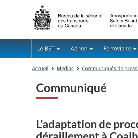
Sélection
de
la
langue
Menu
Le BST
Aérien
Ferroviaire
Vous
Accueil
Médias
Communiqués de press
êtes
ici
Communiqué
L’adaptation de proc
déraillement à Coalh