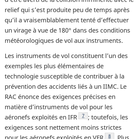
relief qui s’est produite peu de temps après
qu’il a vraisemblablement tenté d’effectuer
un virage à vue de 180° dans des conditions
météorologiques de vol aux instruments.
Les instruments de vol constituent l’un des
exemples les plus élémentaires de
technologie susceptible de contribuer à la
prévention des accidents liés à un IIMC. Le
RAC énonce des exigences précises en
matière d’instruments de vol pour les
Note de bas de page
7
aéronefs exploités en IFR
; toutefois, les
exigences sont nettement moins strictes
Note de bas d
8
pour les aéronefs exploités en VFR
. Plus