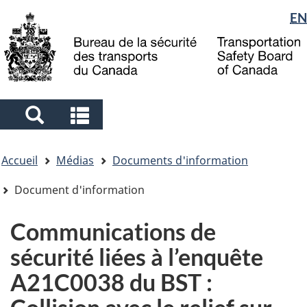
Sélection
EN
Skip
Skip
Passer
to
to
à
de
main
"About
la
la
content
government"
version
langue
HTML
simplifiée
Search
Search
and
and
Vous
menus
menus
Accueil
Médias
Documents d'information
êtes
ici
Document d'information
Communications de
sécurité liées à l’enquête
A21C0038 du BST :