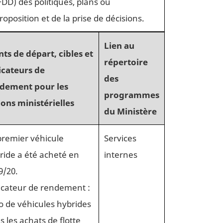
FDD) des politiques, plans ou
position et de la prise de décisions.
Lien au
nts de départ, cibles et
répertoire
icateurs de
des
dement pour les
programmes
ions ministérielles
du Ministère
premier véhicule
Services
ride a été acheté en
internes
9/20.
icateur de rendement :
io de véhicules hybrides
s les achats de flotte