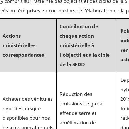
compris sur l’atteinte des objectifs et des cibles de la S
 ont été prises en compte lors de l’élaboration de la pro
Contribution de
Poi
Actions
chaque action
ind
ministérielles
ministérielle à
ren
correspondantes
l’objectif et à la cible
act
de la SFDD
Le 
hyb
Réduction des
Acheter des véhicules
201
émissions de gaz à
hybrides lorsque
Ind
effet de serre et
disponibles pour nos
rat
amélioration de
besoins opérationnels
dan