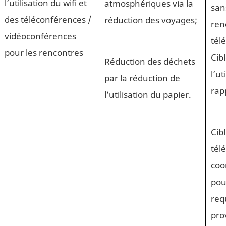
l’utilisation du wifi et
atmosphériques via la
san
des téléconférences /
réduction des voyages;
ren
vidéoconférences
tél
pour les rencontres
Cib
Réduction des déchets
l’ut
par la réduction de
rap
l’utilisation du papier.
Cibl
tél
coo
pou
req
pro