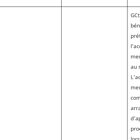
GCt
bén
pré
l’a
meu
au 
L’a
meu
com
arr
d’a
pro
lors