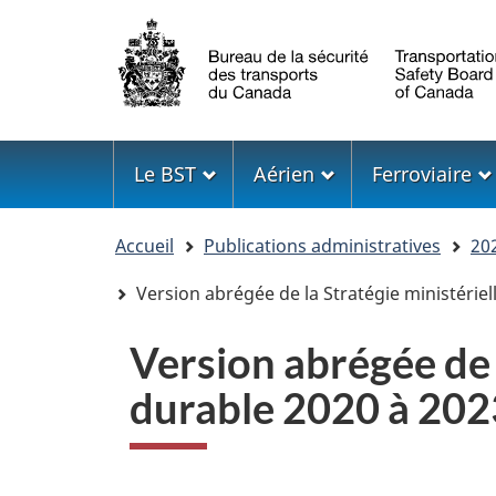
Sélection
de
la
langue
Menu
Le BST
Aérien
Ferroviaire
Vous
Accueil
Publications administratives
202
êtes
ici
Version abrégée de la Stratégie ministérie
Version abrégée de 
durable 2020 à 202