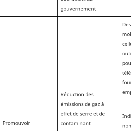
gouvernement
Des
mob
cell
outi
pou
tél
fou
emp
Réduction des
émissions de gaz à
effet de serre et de
Ind
Promouvoir
contaminant
nom