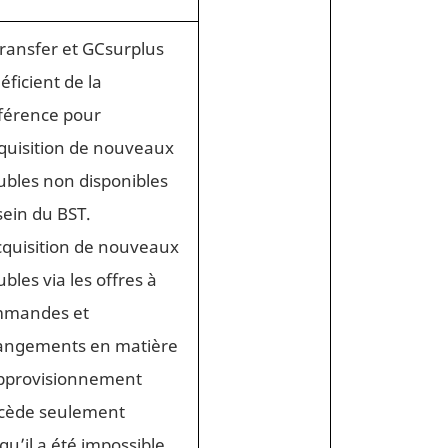
ransfer et GCsurplus
éficient de la
férence pour
cquisition de nouveaux
bles non disponibles
sein du BST.
cquisition de nouveaux
bles via les offres à
mandes et
angements en matière
pprovisionnement
cède seulement
qu’il a été impossible