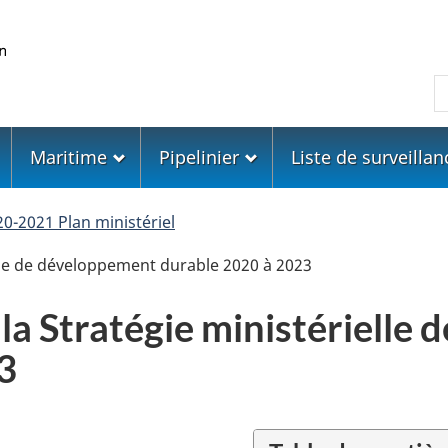
Skip
Skip
Passer
to
to
à
main
"About
la
R
content
government"
version
HTML
simplifiée
Maritime
Pipelinier
Liste de surveillan
0-2021 Plan ministériel
lle de développement durable 2020 à 2023
la Stratégie ministérielle
3