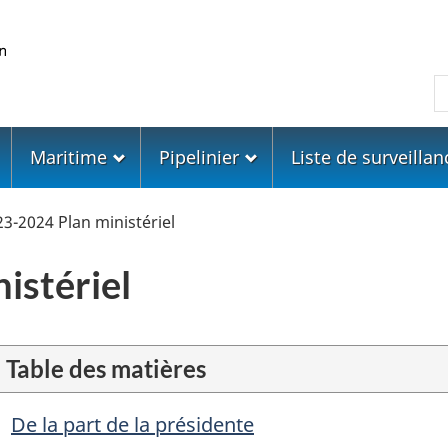
Skip
Skip
Passer
to
to
à
main
"About
la
R
content
government"
version
HTML
simplifiée
Maritime
Pipelinier
Liste de surveillan
3-2024 Plan ministériel
istériel
Table des matières
De la part de la présidente