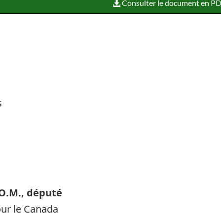
Consulter le document en PD
s
.O.M., député
our le Canada