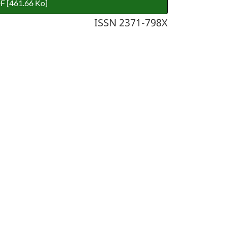
F [461.66 Ko]
ISSN 2371-798X