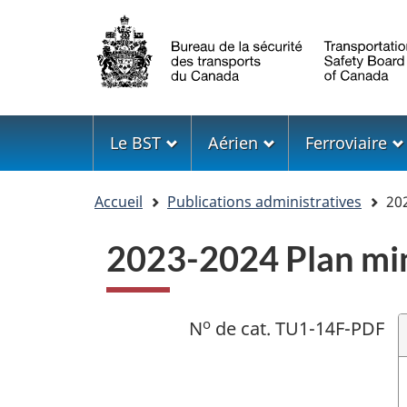
Sélection
de
la
langue
Menu
Le BST
Aérien
Ferroviaire
Vous
Accueil
Publications administratives
202
êtes
ici
2023-2024 Plan min
o
N
de cat. TU1-14F-PDF