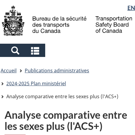
Sélection
EN
Skip
Skip
Passer
to
to
à
de
main
"About
la
la
content
government"
version
langue
HTML
simplifiée
Search
Search
and
and
Vous
menus
menus
Accueil
Publications administratives
êtes
ici
2024-2025 Plan ministériel
Analyse comparative entre les sexes plus (l'ACS+)
Analyse comparative entre
les sexes plus (l'ACS+)