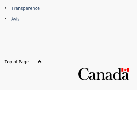
About
Brand
Transparence
this
Avis
site
Top of Page