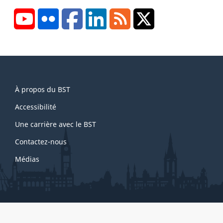
YouTube
Flickr
Facebook
LinkedIn
RSS
X/Twitter
About
À propos du BST
this
site
Accessibilité
Une carrière avec le BST
Contactez-nous
Médias