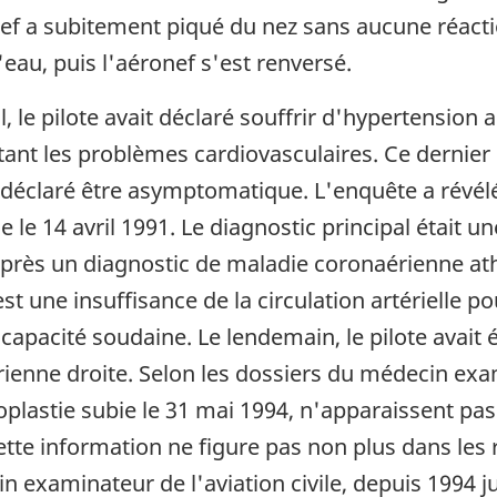
onef a subitement piqué du nez sans aucune réaction
'eau, puis l'aéronef s'est renversé.
e pilote avait déclaré souffrir d'hypertension art
itant les problèmes cardiovasculaires. Ce dernier
s déclaré être asymptomatique. L'enquête a révélé
le 14 avril 1991. Le diagnostic principal était u
sé après un diagnostic de maladie coronaérienne a
est une insuffisance de la circulation artérielle
pacité soudaine. Le lendemain, le pilote avait 
rienne droite. Selon les dossiers du médecin exam
oplastie subie le 31 mai 1994, n'apparaissent pas
 Cette information ne figure pas non plus dans le
 examinateur de l'aviation civile, depuis 1994 j