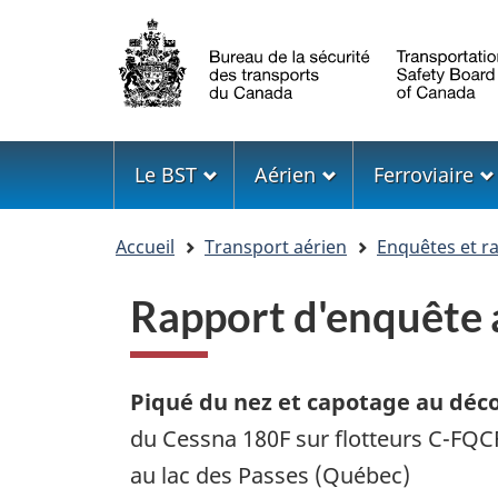
Sélection
de
la
langue
Menu
Le BST
Aérien
Ferroviaire
Vous
Accueil
Transport aérien
Enquêtes et r
êtes
ici
Rapport d'enquête
Piqué du nez et capotage au déc
du Cessna 180F sur flotteurs C-FQC
au lac des Passes (Québec)