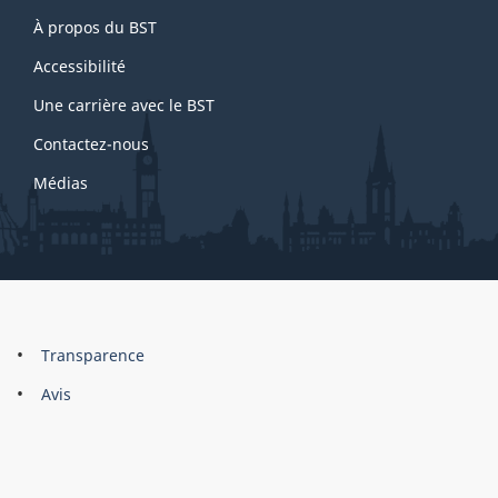
About
e
À propos du BST
this
1
site
Accessibilité
Une carrière avec le BST
Contactez-nous
Médias
About
Brand
Transparence
this
Avis
site