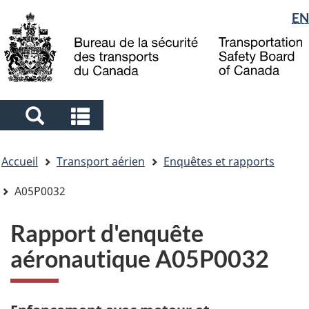
Sélection
EN
Skip
Skip
Passer
to
to
à
de
main
"About
la
la
content
government"
version
langue
HTML
simplifiée
Search
Search
and
and
Vous
menus
menus
Accueil
Transport aérien
Enquêtes et rapports
êtes
ici
A05P0032
Rapport d'enquête
aéronautique A05P0032