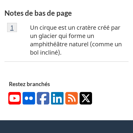
Notes de bas de page
N
Retour à la référence de la note de bas de p
1
Un cirque est un cratère créé par
o
un glacier qui forme un
t
amphithéâtre naturel (comme un
e
bol incliné).
d
e
b
a
Restez branchés
s
YouTube
Flickr
Facebook
LinkedIn
RSS
X/Twitter
d
e
p
a
g