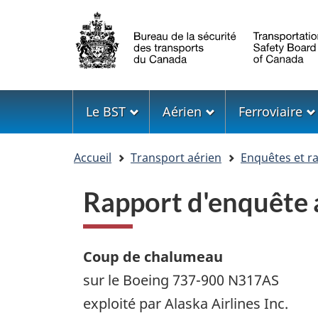
Sélection
de
la
langue
Menu
Le BST
Aérien
Ferroviaire
Vous
Accueil
Transport aérien
Enquêtes et r
êtes
ici
Rapport d'enquêt
Coup de chalumeau
sur le Boeing 737-900 N317AS
exploité par Alaska Airlines Inc.