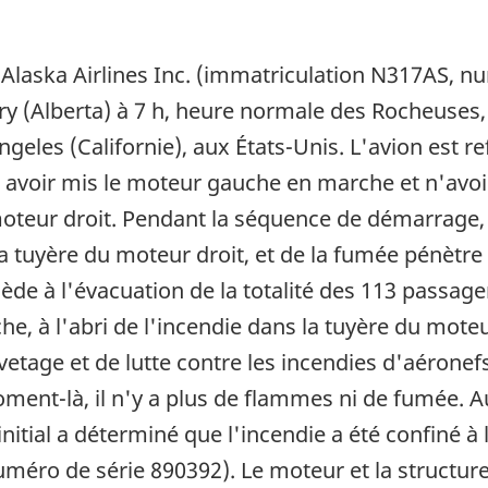
laska Airlines Inc. (immatriculation N317AS, nu
ary (Alberta) à 7 h, heure normale des Rocheuses,
geles (Californie), aux États-Unis. L'avion est refo
 avoir mis le moteur gauche en marche et n'avo
moteur droit. Pendant la séquence de démarrage
tuyère du moteur droit, et de la fumée pénètre d
de à l'évacuation de la totalité des 113 passager
he, à l'abri de l'incendie dans la tuyère du mote
etage et de lutte contre les incendies d'aéronefs
oment-là, il n'y a plus de flammes ni de fumée.
itial a déterminé que l'incendie a été confiné à 
éro de série 890392). Le moteur et la structure