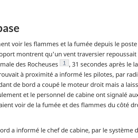
base
ment voir les flammes et la fumée depuis le poste
oport montrent qu'un vent traversier repoussait l
Footnote
1
ormale des Rocheuses
, 31 secondes après le
trouvait à proximité a informé les pilotes, par r
ant de bord a coupé le moteur droit mais a lais
ement et le personnel de cabine ont signalé aux 
aient voir de la fumée et des flammes du côté dro
rd a informé le chef de cabine, par le système d'