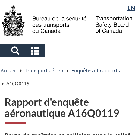
Sélection
EN
Skip
Skip
Passer
to
to
à
de
main
"About
la
la
content
government"
version
langue
HTML
simplifiée
Search
Search
and
and
Vous
menus
menus
Accueil
Transport aérien
Enquêtes et rapports
êtes
ici
A16Q0119
Rapport d'enquête
aéronautique A16Q0119