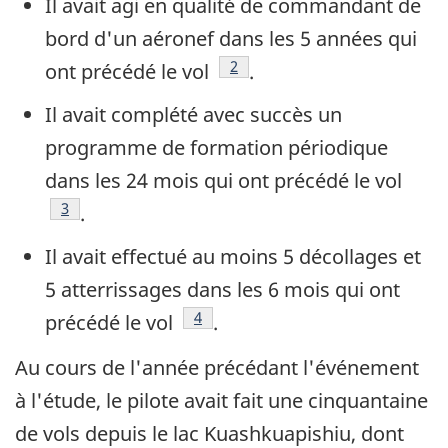
Il avait agi en qualité de commandant de
bord d'un aéronef dans les 5 années qui
Note de bas de page
2
ont précédé le vol
.
Il avait complété avec succès un
programme de formation périodique
dans les 24 mois qui ont précédé le vol
Note de bas de page
3
.
Il avait effectué au moins 5 décollages et
5 atterrissages dans les 6 mois qui ont
Note de bas de page
4
précédé le vol
.
Au cours de l'année précédant l'événement
à l'étude, le pilote avait fait une cinquantaine
de vols depuis le lac Kuashkuapishiu, dont