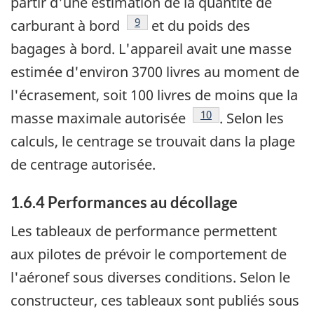
partir d'une estimation de la quantité de
Note de bas de page
9
carburant à bord
et du poids des
bagages à bord. L'appareil avait une masse
estimée d'environ 3700 livres au moment de
l'écrasement, soit 100 livres de moins que la
Note de bas de page
10
masse maximale autorisée
. Selon les
calculs, le centrage se trouvait dans la plage
de centrage autorisée.
1.6.4 Performances au décollage
Les tableaux de performance permettent
aux pilotes de prévoir le comportement de
l'aéronef sous diverses conditions. Selon le
constructeur, ces tableaux sont publiés sous