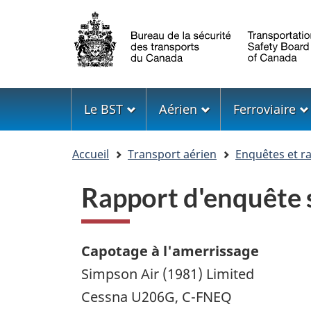
Sélection
de
la
langue
Menu
Le BST
Aérien
Ferroviaire
Vous
Accueil
Transport aérien
Enquêtes et r
êtes
ici
Rapport d'enquête 
Capotage à l'amerrissage
Simpson Air (1981) Limited
Cessna U206G, C-FNEQ