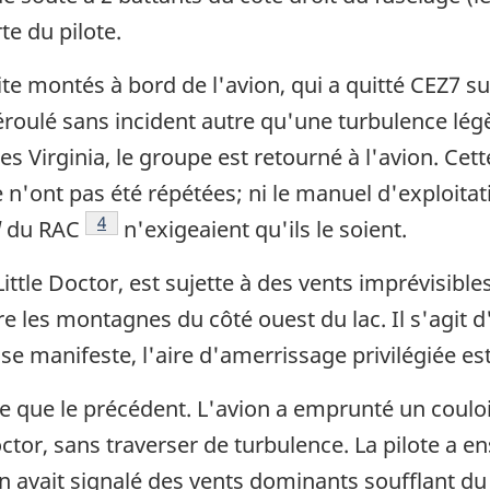
te du pilote.
ite montés à bord de l'avion, qui a quitté CEZ7 su
déroulé sans incident autre qu'une turbulence lé
 Virginia, le groupe est retourné à l'avion. Cett
e n'ont pas été répétées; ni le manuel d'exploit
Note de bas de page
4
l
du RAC
n'exigeaient qu'ils le soient.
 Little Doctor, est sujette à des vents imprévisibl
re les montagnes du côté ouest du lac. Il s'agi
 se manifeste, l'aire d'amerrissage privilégiée est
e que le précédent. L'avion a emprunté un coulo
ctor, sans traverser de turbulence. La pilote a en
 On avait signalé des vents dominants soufflant du