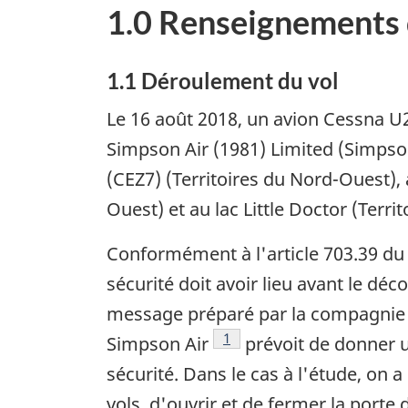
1.0 Renseignements 
1.1 Déroulement du vol
Le 16 août 2018, un avion Cessna U
Simpson Air (1981) Limited (Simpson
(CEZ7) (Territoires du Nord-Ouest), 
Ouest) et au lac Little Doctor (Terri
Conformément à l'article 703.39 d
sécurité doit avoir lieu avant le déc
message préparé par la compagnie (
Note de bas de page
1
Simpson Air
prévoit de donner 
sécurité. Dans le cas à l'étude, on
vols, d'ouvrir et de fermer la porte 