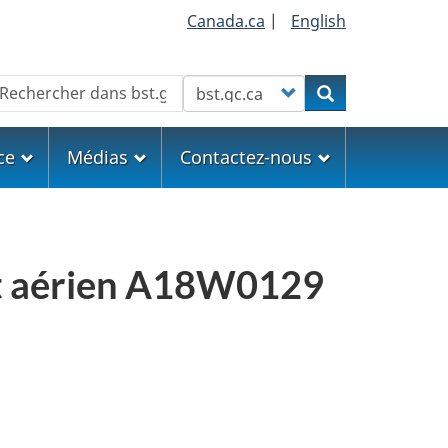
Canada.ca
|
English
echercher
Customize your search
Rechercher
ce
Médias
Contactez-nous
ort aérien A18W0129