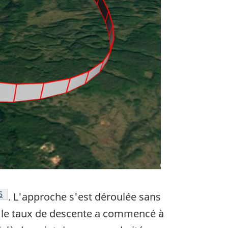
Note de bas de page
5
. L'approche s'est déroulée sans
l le taux de descente a commencé à