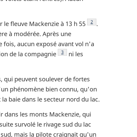
Note de bas de page
2
r le fleuve Mackenzie à 13 h 55
.
gère à modérée. Après une
e fois, aucun exposé avant vol n'a
Note de bas de page
3
ation de la compagnie
ni les
es, qui peuvent soulever de fortes
t d'un phénomène bien connu, qu'on
 la baie dans le secteur nord du lac.
ir dans les monts Mackenzie, qui
suite survolé le rivage sud du lac
 sud, mais la pilote craignait qu'un