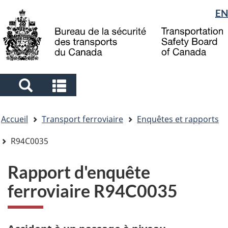
Sélection
EN
Skip
Skip
Passer
to
to
à
de
main
"About
la
la
content
government"
version
langue
HTML
simplifiée
Search
Search
and
and
Vous
menus
menus
Accueil
Transport ferroviaire
Enquêtes et rapports
êtes
ici
R94C0035
Rapport d'enquête
ferroviaire R94C0035