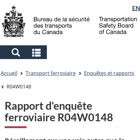
Sélection
EN
Skip
Skip
Passer
to
to
à
de
main
"About
la
la
content
government"
version
langue
HTML
simplifiée
Search
Search
and
and
Vous
menus
menus
Accueil
Transport ferroviaire
Enquêtes et rapports
êtes
ici
R04W0148
Rapport d'enquête
ferroviaire R04W0148