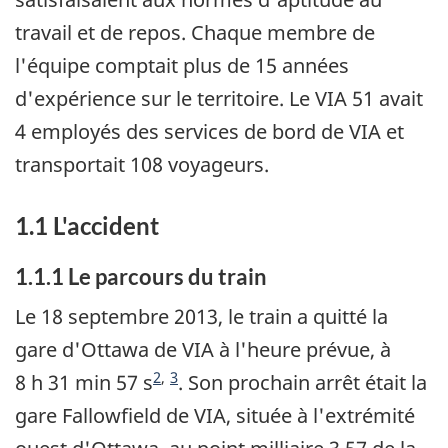
travail et de repos. Chaque membre de
l'équipe comptait plus de 15 années
d'expérience sur le territoire. Le VIA 51 avait
4 employés des services de bord de VIA et
transportait 108 voyageurs.
1.1 L'accident
1.1.1 Le parcours du train
Le 18 septembre 2013, le train a quitté la
gare d'Ottawa de VIA à l'heure prévue, à
Note de bas de page
Note de bas de page
2
,
3
8 h 31 min 57 s
. Son prochain arrêt était la
gare Fallowfield de VIA, située à l'extrémité