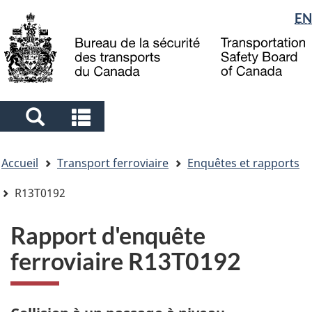
Sélection
EN
Skip
Skip
Passer
to
to
à
de
main
"About
la
la
content
government"
version
langue
HTML
simplifiée
Search
Search
and
and
Vous
menus
menus
Accueil
Transport ferroviaire
Enquêtes et rapports
êtes
ici
R13T0192
Rapport d'enquête
ferroviaire R13T0192