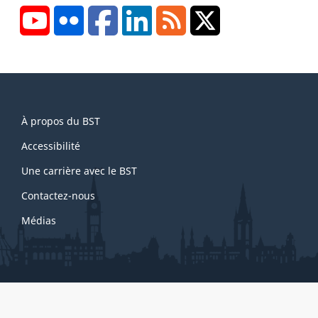
YouTube
Flickr
Facebook
LinkedIn
RSS
X/Twitter
About
À propos du BST
this
site
Accessibilité
Une carrière avec le BST
Contactez-nous
Médias