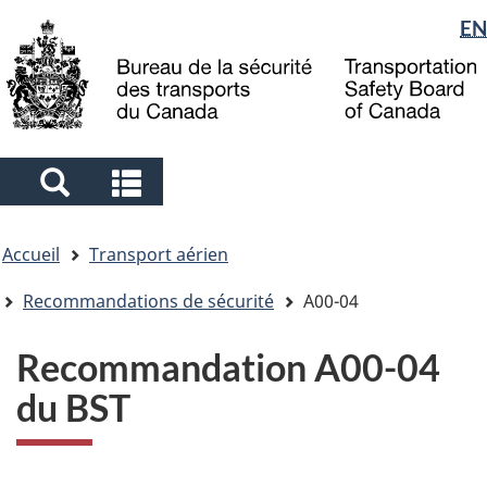
Sélection
EN
Skip
Skip
Passer
to
to
à
de
main
"About
la
la
content
government"
version
langue
HTML
simplifiée
Search
Search
and
and
Vous
menus
menus
Accueil
Transport aérien
êtes
ici
Recommandations de sécurité
A00-04
Recommandation A00-04
du BST