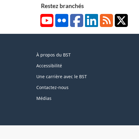
Restez branchés
YouTube
Flickr
Facebook
LinkedIn
RSS
X/Tw
About
À propos du BST
this
site
Accessibilité
Une carrière avec le BST
Contactez-nous
Médias