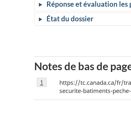
Notes de bas de pag
1
Return to footnote
1
referrer
https://tc.canada.ca/fr/t
securite-batiments-peche-