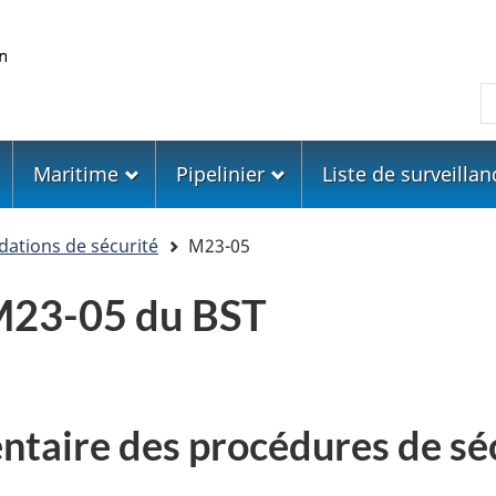
Skip
Skip
Passer
to
to
à
main
"About
la
R
content
government"
version
HTML
simplifiée
Maritime
Pipelinier
Liste de surveillan
tions de sécurité
M23-05
23-05 du BST
ntaire des procédures de séc
e