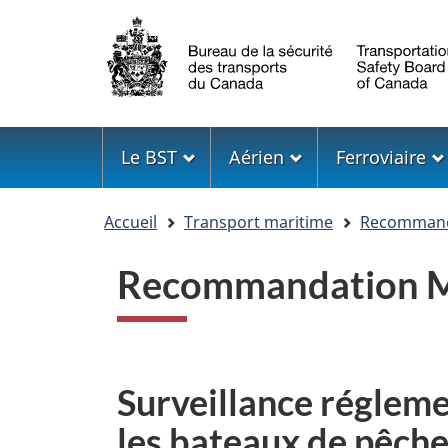
Sélection
de
la
langue
Menu
Le BST
Aérien
Ferroviaire
Vous
Accueil
Transport maritime
Recommanda
êtes
ici
Recommandation M
Surveillance régleme
les bateaux de pêch