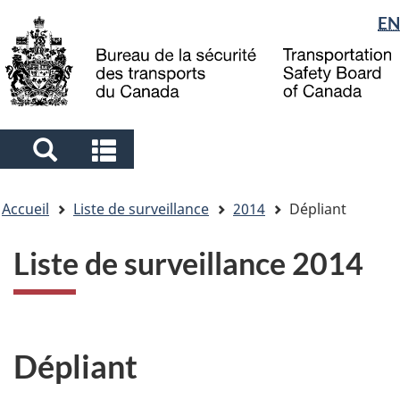
Sélection
EN
Skip
Skip
Passer
to
to
à
de
main
"About
la
la
content
government"
version
langue
HTML
simplifiée
Search
Search
and
and
Vous
menus
menus
Accueil
Liste de surveillance
2014
Dépliant
êtes
ici
Liste de surveillance 2014
Dépliant