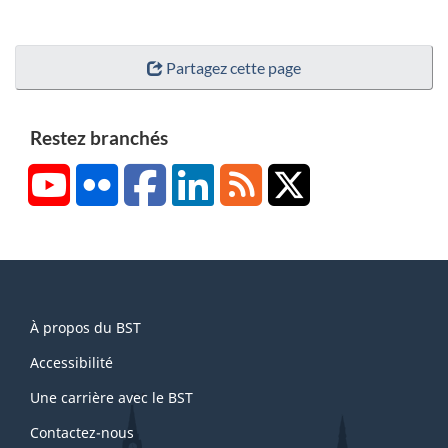
Partagez cette page
Restez branchés
YouTube
Flickr
Facebook
LinkedIn
RSS
X/Twitter
About
À propos du BST
this
site
Accessibilité
Une carrière avec le BST
Contactez-nous