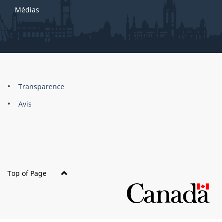
Médias
About
Brand
Transparence
this
Avis
site
Top of Page