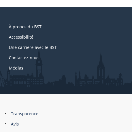
About
À propos du BST
this
site
Accessibilité
Une carrière avec le BST
Contactez-nous
Médias
About
Brand
Transparence
this
Avis
site