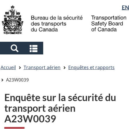
Sélection
EN
Skip
Skip
Passer
to
to
à
de
main
"About
la
la
content
government"
version
langue
HTML
simplifiée
Search
Search
and
and
Vous
menus
menus
Accueil
Transport aérien
Enquêtes et rapports
êtes
ici
A23W0039
Enquête sur la sécurité du
transport aérien
A23W0039