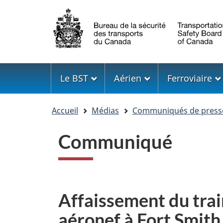
Sélection
de
la
langue
Menu
Le BST
Aérien
Ferroviaire
Vous
Accueil
Médias
Communiqués de press
êtes
ici
Communiqué
Affaissement du trai
aéronef à Fort Smith