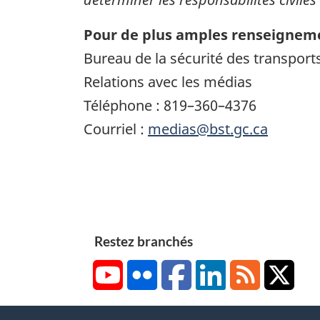
Pour de plus amples renseigneme
Bureau de la sécurité des transpor
Relations avec les médias
Téléphone : 819–360–4376
Courriel :
medias@bst.gc.ca
Restez branchés
YouTube
Flickr
Facebook
LinkedIn
RSS
X/Tw