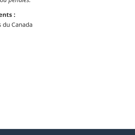
nts :
ts du Canada
itter