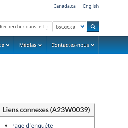
Canada.ca
|
English
echercher
Customize your search
Rechercher
ce
Médias
Contactez-nous
Liens connexes (A23W0039)
Page d'enquête