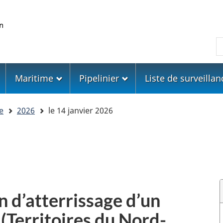
Skip
Skip
Passer
to
to
à
main
"About
la
R
content
government"
version
HTML
simplifiée
Maritime
Pipelinier
Liste de surveillan
e
2026
le 14 janvier 2026
n d’atterrissage d’un
 (Territoires du Nord-