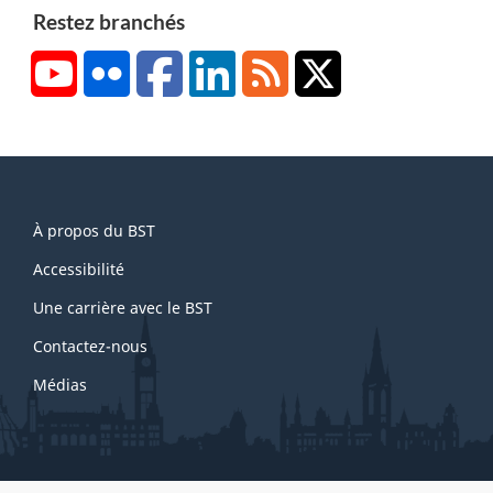
Restez branchés
YouTube
Flickr
Facebook
LinkedIn
RSS
X/Twitter
About
À propos du BST
this
site
Accessibilité
Une carrière avec le BST
Contactez-nous
Médias