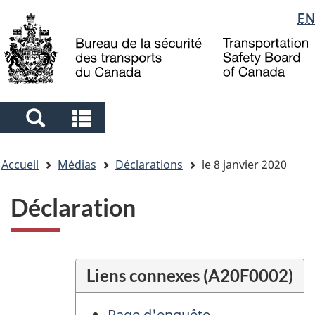
Sélection
EN
Skip
Skip
Passer
to
to
à
de
main
"About
la
la
content
government"
version
langue
HTML
simplifiée
Search
Search
and
and
Vous
menus
menus
Accueil
Médias
Déclarations
le 8 janvier 2020
êtes
ici
Déclaration
Liens connexes (A20F0002)
Page d'enquête