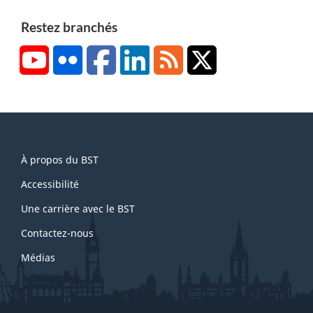
Restez branchés
YouTube
Flickr
Facebook
LinkedIn
RSS
X/Twitter
About
À propos du BST
this
site
Accessibilité
Une carrière avec le BST
Contactez-nous
Médias