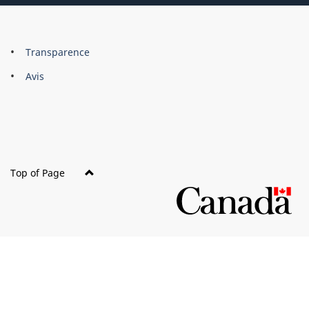
About
Brand
Transparence
this
Avis
site
Top of Page