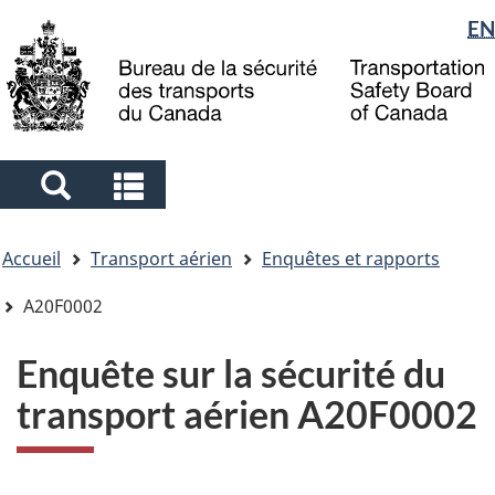
Sélection
EN
Skip
Skip
Passer
to
to
à
de
main
"About
la
la
content
government"
version
langue
HTML
simplifiée
Search
Search
and
and
Vous
menus
menus
Accueil
Transport aérien
Enquêtes et rapports
êtes
ici
A20F0002
Enquête sur la sécurité du
transport aérien A20F0002