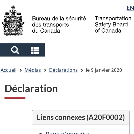
Sélection
EN
Skip
Skip
Passer
to
to
à
de
main
"About
la
la
content
government"
version
langue
HTML
simplifiée
Search
Search
and
and
Vous
menus
menus
Accueil
Médias
Déclarations
le 9 janvier 2020
êtes
ici
Déclaration
Liens connexes (A20F0002)
Page d'enquête