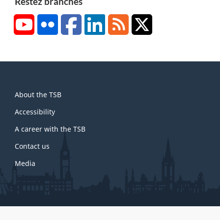
Restez branchés
YouTube
Flickr
Facebook
LinkedIn
RSS
X/Twitter
About
About the TSB
this
site
Accessibility
A career with the TSB
Contact us
Media